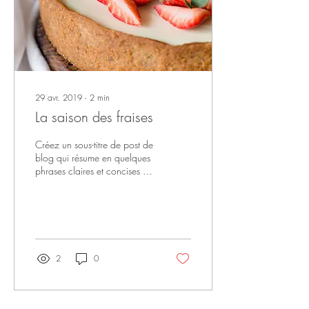
29 avr. 2019
∙
2
min
La saison des fraises
Créez un sous-titre de post de
blog qui résume en quelques
phrases claires et concises le
contenu de votre post et qui
motivera vos...
2
0