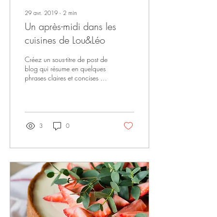
29 avr. 2019
∙
2
min
Un après-midi dans les
cuisines de Lou&Léo
Créez un sous-titre de post de
blog qui résume en quelques
phrases claires et concises le
contenu de votre post et qui
motivera vos...
3
0