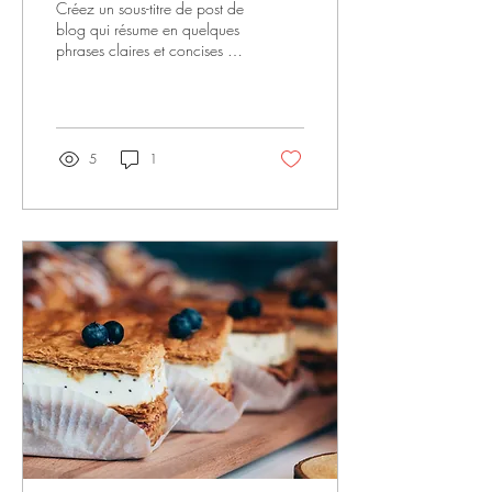
Créez un sous-titre de post de
blog qui résume en quelques
phrases claires et concises le
contenu de votre post et qui
motivera vos...
5
1